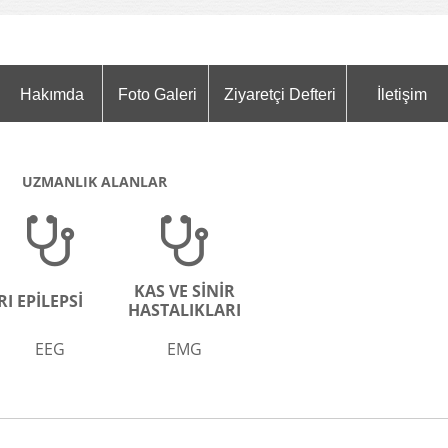
Hakımda
Foto Galeri
Ziyaretçi Defteri
İletişim
UZMANLIK ALANLAR
KAS VE SİNİR
RI
EPİLEPSİ
HASTALIKLARI
EEG
EMG