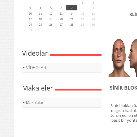
1
2
3
4
5
6
7
8
9
KLİ
10
11
12
13
14
15
16
17
18
19
20
21
22
23
24
25
26
27
28
29
30
31
Videolar
VİDEOLAR
Makaleler
SİNİR BLO
Makaleler
Sinir blokları öz
migren hastal
tercih edilen et
basit bir yönt