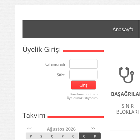
Anasayfa
Üyelik Girişi
Kullanıcı adı
Şifre
BAŞAĞRILA
Parolamı unuttum
Üye olmak istiyorum
SİNİR
BLOKLARI
Takvim
<<
>>
Ağustos 2026
P
S
Ç
P
C
C
P