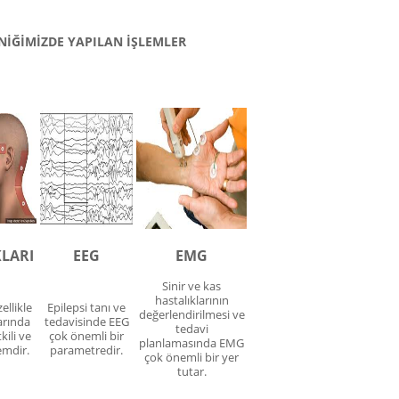
NİĞİMİZDE YAPILAN İŞLEMLER
KLARI
EEG
EMG
Sinir ve kas
hastalıklarının
ellikle
Epilepsi tanı ve
değerlendirilmesi ve
arında
tedavisinde EEG
tedavi
kili ve
çok önemli bir
planlamasında EMG
emdir.
parametredir.
çok önemli bir yer
tutar.