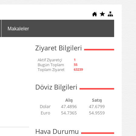
Makaleler
Ziyaret Bilgileri
Aktif Ziyaretçi
1
Bugün Toplam
55
Toplam Ziyaret
63239
Döviz Bilgileri
Alış
Satış
Dolar
47.4896
47.6799
Euro
54.7365
54.9559
Hava Durumu