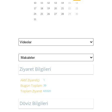
10
11
12
13
14
15
16
17
18
19
20
21
22
23
24
25
26
27
28
29
30
31
Ziyaret Bilgileri
Aktif Ziyaretçi
1
Bugün Toplam
39
Toplam Ziyaret
63320
Döviz Bilgileri