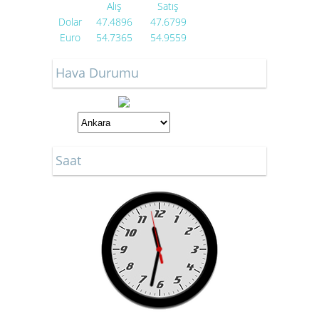
Alış
Satış
Dolar
47.4896
47.6799
Euro
54.7365
54.9559
Hava Durumu
Saat