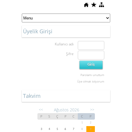
Üyelik Girişi
Kullanıcı adı
Şifre
Parolamı unuttum
Üye olmak istiyorum
Takvim
Ağustos 2026
<<
>>
P
S
Ç
P
C
C
P
1
2
3
4
5
6
7
8
9