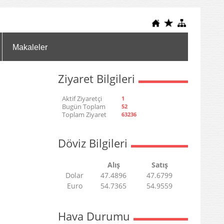
Makaleler
Ziyaret Bilgileri
Aktif Ziyaretçi
1
Bugün Toplam
52
Toplam Ziyaret
63236
Döviz Bilgileri
Alış
Satış
Dolar
47.4896
47.6799
Euro
54.7365
54.9559
Hava Durumu