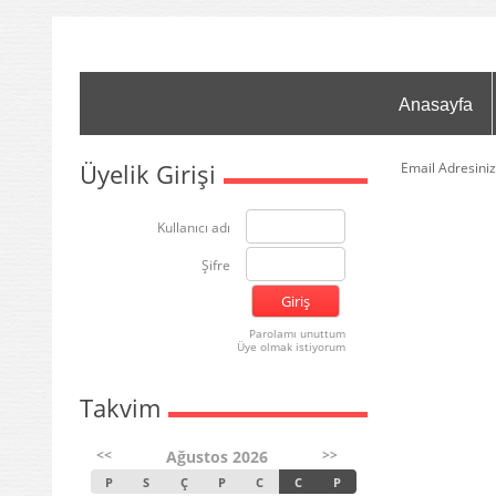
Anasayfa
Üyelik Girişi
Email Adresiniz
Kullanıcı adı
Şifre
Parolamı unuttum
Üye olmak istiyorum
Takvim
<<
>>
Ağustos 2026
P
S
Ç
P
C
C
P